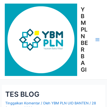
Lewati
ke
Y
konten
B
M
PL
N
BE
Main
R
Men
B
A
GI
TES BLOG
Tinggalkan Komentar
/ Oleh
YBM PLN UID BANTEN
/
28