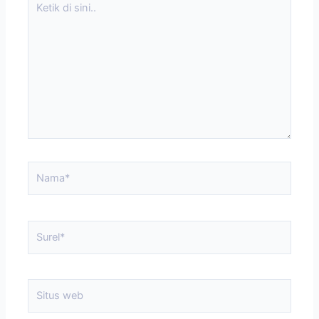
di
sini..
Nama*
Surel*
Situs
web