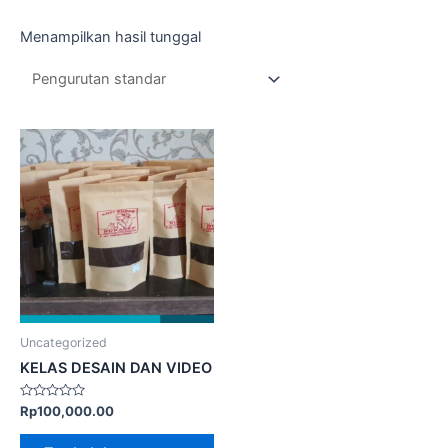
Menampilkan hasil tunggal
Uncategorized
KELAS DESAIN DAN VIDEO
Dinilai
Rp
100,000.00
0
dari
5