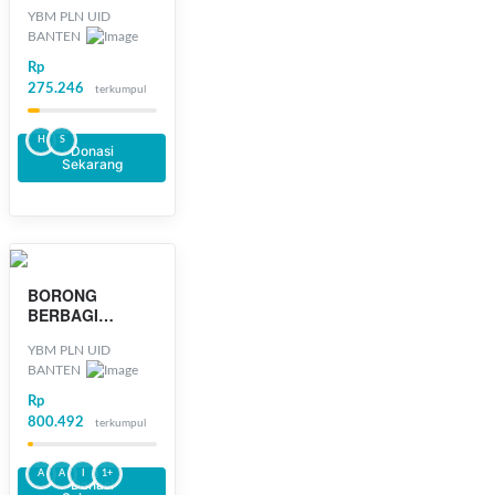
PENDIDIKAN
YBM PLN UID
BANTEN
Rp
275.246
terkumpul
H
S
Donasi
Sekarang
sudah berakhir
BORONG
BERBAGI
RAMADHAN
YBM PLN UID
BANTEN
Rp
800.492
terkumpul
A
A
I
1+
Donasi