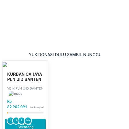
MAAF PENDAFTARA
DITUTUP
Jam Operasional pendaftaran pukul 07.30 – 12.00 WIB
YUK DONASI DULU SAMBIL NUNGGU
KURBAN CAHAYA
PLN UID BANTEN
YBM PLN UID BANTEN
Rp
62.902.091
terkumpul
I
S
L
14+
Donasi
Sekarang